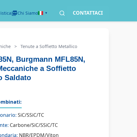
CONTATTACI
istica
Chi Siamo
niche
>
Tenute a Soffietto Metallico
85N, Burgmann MFL85N,
eccaniche a Soffietto
o Saldato
ombinati:
ionario:
SiC/SSiC/TC
nte:
Carbone/SiC/SSiC/TC
ondaria:
NBR/EPDM/Viton