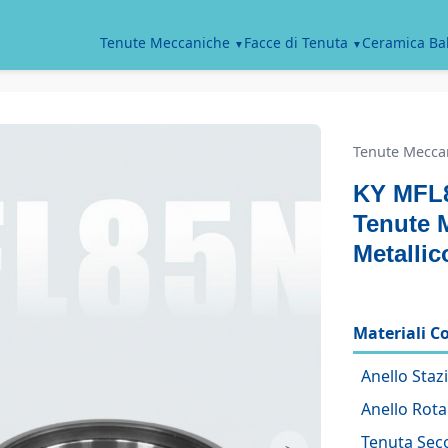
Ceramica Bal
Tenute Meccaniche
Facce di Tenuta
Tenute Mecca
KY MFL
Tenute M
Metallic
Materiali C
Anello Staz
Anello Rota
Tenuta Sec