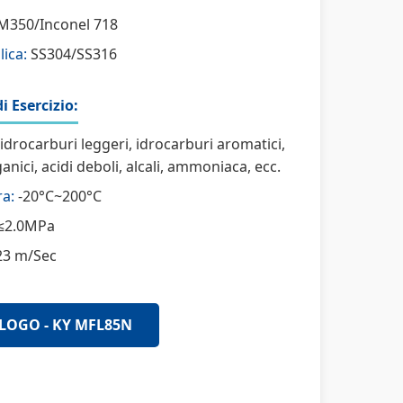
350/Inconel 718
lica:
SS304/SS316
i Esercizio:
 idrocarburi leggeri, idrocarburi aromatici,
anici, acidi deboli, alcali, ammoniaca, ecc.
a:
-20°C~200°C
≤2.0MPa
23 m/Sec
LOGO - KY MFL85N