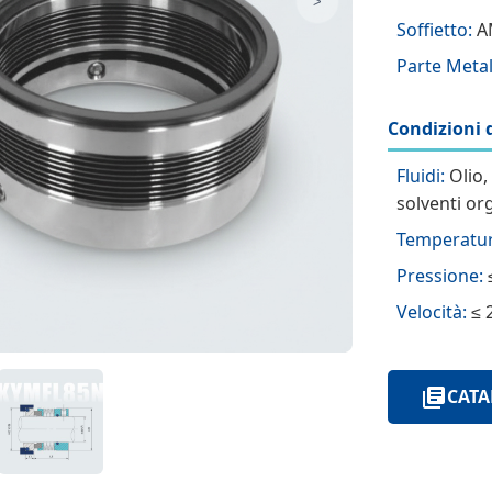
>
Soffietto:
AM
Parte Metal
Condizioni d
Fluidi:
Olio,
solventi org
Temperatur
Pressione:
Velocità:
≤ 
CATA